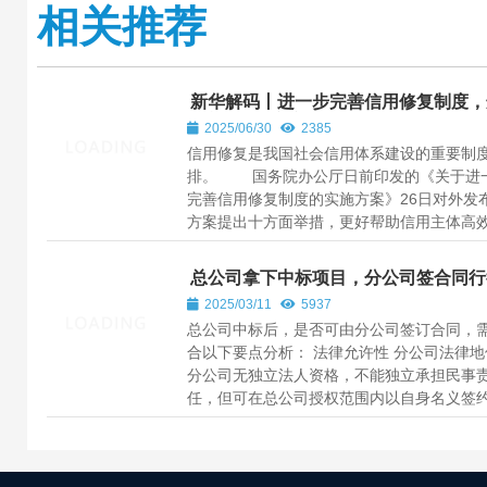
相关推荐
新华解码丨进一步完善信用修复制度，
份文件作出新部署
2025/06/30
2385
信用修复是我国社会信用体系建设的重要制
排。 国务院办公厅日前印发的《关于进
完善信用修复制度的实施方案》26日对外发
方案提出十方面举措，更好帮助信用主体高
捷重塑信用。 多位受访...
总公司拿下中标项目，分公司签合同行
通吗？
2025/03/11
5937
总公司中标后，是否可由分公司签订合同，
合以下要点分析： 法律允许性 ​分公司法律地
分公司无独立法人资格，不能独立承担民事
任，但可在总公司授权范围内以自身名义签
合同责任最终由总公司承...