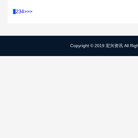
1
2
3
4
>
>>
Copyright © 2019 宏兴资讯 All Right