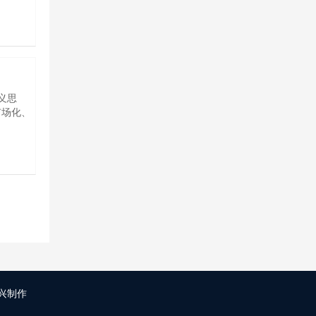
义思
市场化、
1
兴制作
您有新消息，点击联系！