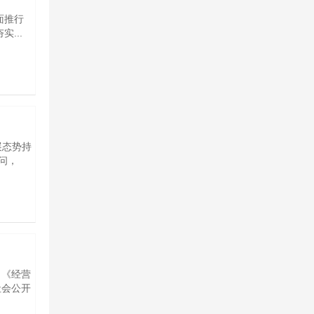
面推行
...
展态势持
问，
》《经营
社会公开