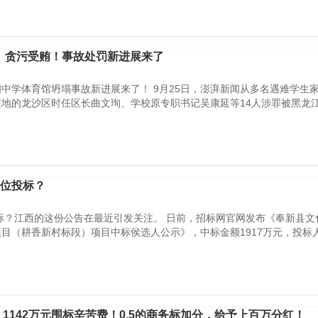
标、贪污受贿！事故处罚新进展来了
中学体育馆坍塌事故新进展来了！ 9月25日，澎湃新闻从多名遇难学生
地的龙沙区时任区长曲文珣、学校原专职书记吴康延等14人涉罪被黑龙
单位投标？
投标？江西的这份公告在最近引发关注。 日前，招标网官网发布《奉新县文
目（耕香新村标段）项目中标侯选人公示》，中标金额1917万元，投标人数
目，1142万元围标辛苦费！0.5的商务标加分，给予上百万分红！