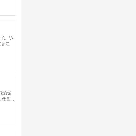
家长、诉
江龙江
化旅游
量...