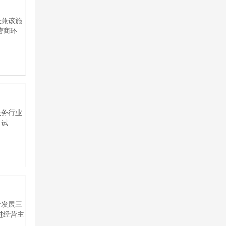
长兼该施
营商环
服务行业
...
量发展三
进经营主