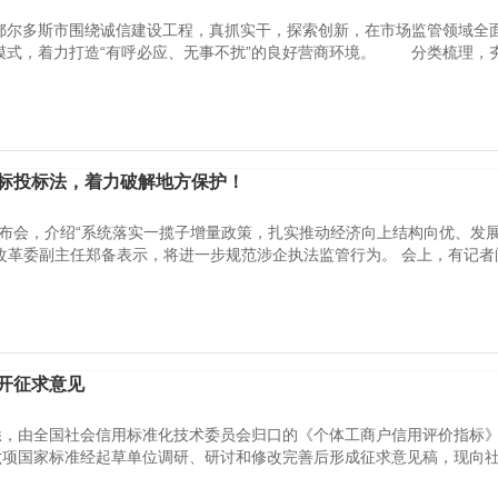
尔多斯市围绕诚信建设工程，真抓实干，探索创新，在市场监管领域全
管模式，着力打造“有呼必应、无事不扰”的良好营商环境。 分类梳理，夯实
标投标法，着力破解地方保护！
发布会，介绍“系统落实一揽子增量政策，扎实推动经济向上结构向优、发
改革委副主任郑备表示，将进一步规范涉企执法监管行为。 会上，有记者
开征求意见
悉，由全国社会信用标准化技术委员会归口的《个体工商户信用评价指标
六项国家标准经起草单位调研、研讨和修改完善后形成征求意见稿，现向