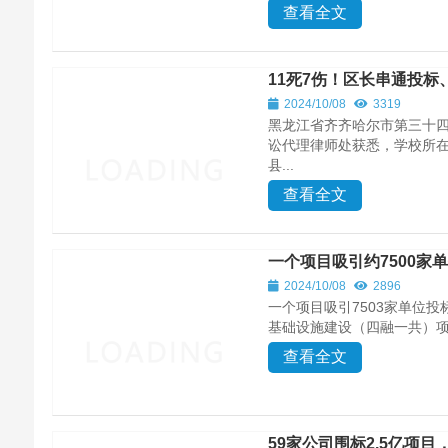
查看全文
11死7伤！区长串通投
2024/10/08
3319
黑龙江省齐齐哈尔市第三十四
讼代理律师处获悉，学校所在
县...
查看全文
一个项目吸引约7500家
2024/10/08
2896
一个项目吸引7503家单位
基础设施建设（四融一共）项
查看全文
59家公司围标2.5亿项